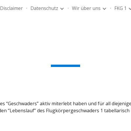
Disclaimer
Datenschutz
Wir über uns
FKG 1
ip to main content
Skip to navigat
Chronik
es “Geschwaders” aktiv miterlebt haben und für all diejenigen,
 den “Lebenslauf” des Flugkörpergeschwaders 1 tabellarisch d