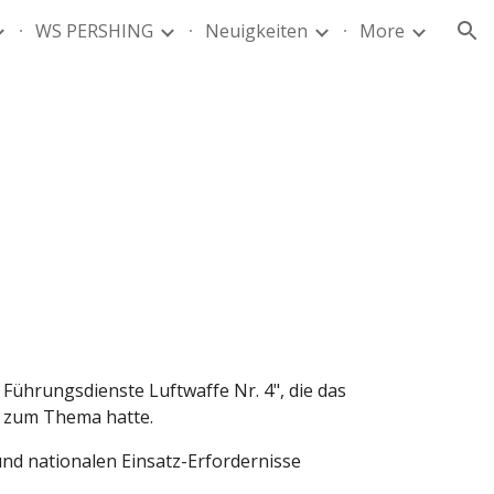
WS PERSHING
Neuigkeiten
More
ion
69
Führungsdienste Luftwaffe Nr. 4", die das 
 zum Thema hatte.
d nationalen Einsatz-Erfordernisse 