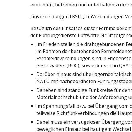
einrichten, betreiben und unterhalten zu kön
FmVerbindungen FKStff
, FmVerbindungen Vers
Bezüglich des Einsatzes dieser Fernmeldeko
der Führungsdienste Luftwaffe Nr. 4" folgende
Im Frieden stellen die drahtgebundenen Fe
im Rahmen der bestehenden Fernmeldenetze 
Fernmeldeverbindungen sind in Friedenszeit
Geschwaders (BOC), sowie der sich in QRA-B
Darüber hinaus sind überlagernde taktisch
NATO mit nachgeordneten Führungsstäben,
Daneben sind ständige Funkkreise für den 
Materialnachschub und der Anforderung u
Im Spannungsfall bzw. bei Übergang vom or
teilweise Richtfunkverbindungen die Hau
Dabei muss ein verzugsloser Übergang vom
beweglichen Einsatz bei häufigem Wechsel d