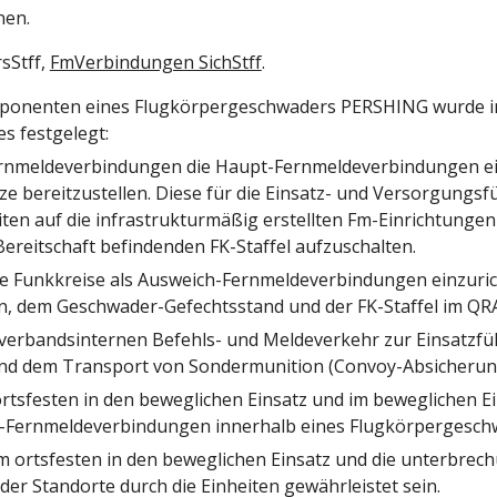
nen.
Stff, 
FmVerbindungen SichStff
.
mponenten eines Flugkörpergeschwaders PERSHING wurde in
s festgelegt:
rnmeldeverbindungen die Haupt-Fernmeldeverbindungen eine
bereitzustellen. Diese für die Einsatz- und Versorgungsf
en auf die infrastrukturmäßig erstellten Fm-Einrichtungen
ereitschaft befindenden FK-Staffel aufzuschalten.
e Funkkreise als Ausweich-Fernmeldeverbindungen einzurich
 dem Geschwader-Gefechtsstand und der FK-Staffel im QRA
verbandsinternen Befehls- und Meldeverkehr zur Einsatzfüh
nd dem Transport von Sondermunition (Convoy-Absicherung
tsfesten in den beweglichen Einsatz und im beweglichen Ein
pt-Fernmeldeverbindungen innerhalb eines Flugkörpergesc
 ortsfesten in den beweglichen Einsatz und die unterbrech
er Standorte durch die Einheiten gewährleistet sein.