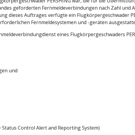
ugkörpergeschwader PERSHING war, die für die Übermittlung
des geforderten Fernmeldeverbindungen nach Zahl und Art i
ung dieses Auftrages verfügte ein Flugkörpergeschwader P
n erforderlichen Fernmeldesystemen und -geräten ausgestatt
rnmeldeverbindungdienst eines Flugkörpergeschwaders PER
ngen und
tatus Control Alert and Reporting System)