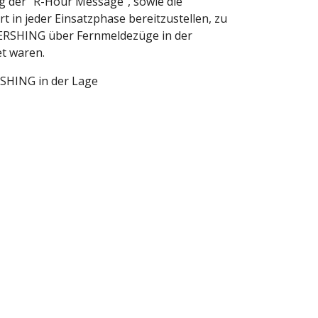
 der "R-Hour Message", sowie die 
n jeder Einsatzphase bereitzustellen, zu 
ERSHING über Fernmeldezüge in der 
et waren.
SHING in der Lage