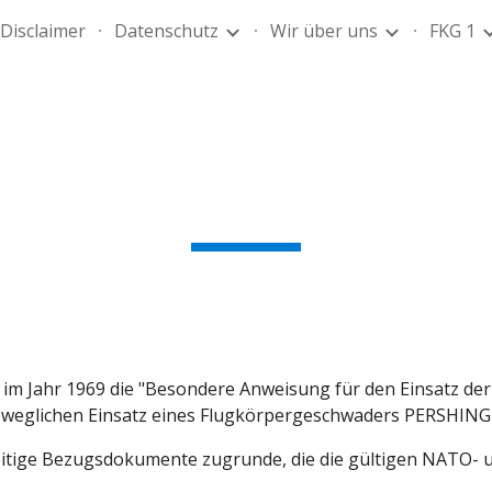
Disclaimer
Datenschutz
Wir über uns
FKG 1
ip to main content
Skip to navigat
m E-Konzept 19
ß im Jahr 1969 die "Besondere Anweisung für den Einsatz der 
eweglichen Einsatz eines Flugkörpergeschwaders PERSHING
tige Bezugsdokumente zugrunde, die die gültigen NATO- un