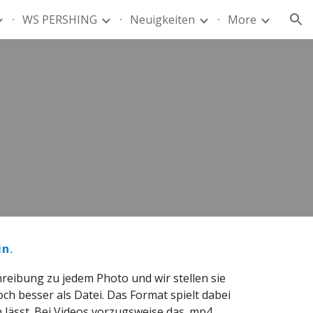
WS PERSHING
Neuigkeiten
More
ion
in.
hreibung zu jedem Photo und wir stellen sie
h besser als Datei. Das Format spielt dabei
n lässt. Bei Videos vorzugsweise das .mp4