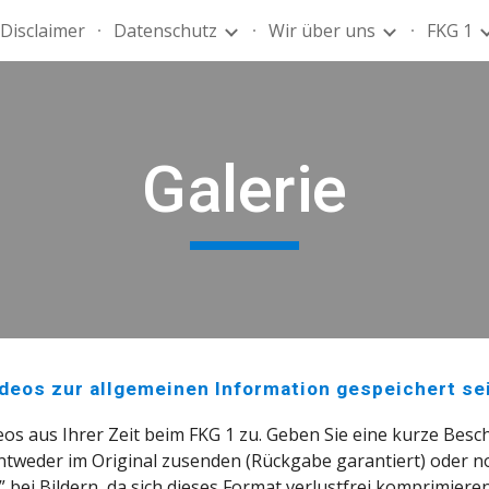
Disclaimer
Datenschutz
Wir über uns
FKG 1
ip to main content
Skip to navigat
Galerie
ideos zur allgemeinen Information gespeichert se
os aus Ihrer Zeit beim FKG 1 zu. Geben Sie eine kurze Besc
ntweder im Original zusenden (Rückgabe garantiert) oder noc
g” bei Bildern, da sich dieses Format verlustfrei komprimiere