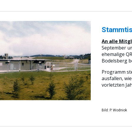
Stammti
An alle Mitg
September un
ehemalige QR
Bodelsberg 
Programm steh
ausfallen, wie
vorletzten Jah
Bild: P. Wodniok