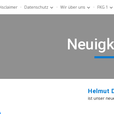
isclaimer
Datenschutz
Wir über uns
FKG 1
ip to main content
Skip to navigat
Neuigk
Helmut D
ist unser neu