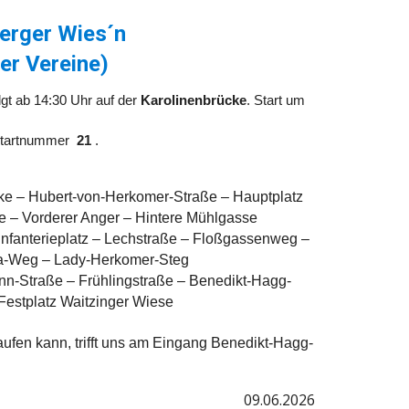
erger Wies´n
er Vereine)
olgt ab 14:30 Uhr auf der
Karolinenbrücke
. Start um
 Startnummer
21
.
ke – Hubert-von-Herkomer-Straße – Hauptplatz
e – Vorderer Anger – Hintere Mühlgasse
Infanterieplatz – Lechstraße – Floßgassenweg –
a-Weg – Lady-Herkomer-Steg
n-Straße – Frühlingstraße – Benedikt-Hagg-
 Festplatz Waitzinger Wiese
laufen kann, trifft uns am Eingang Benedikt-Hagg-
09
.0
6
.2026