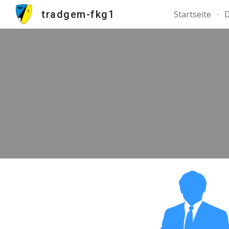
tradgem-fkg1
Startseite
D
Sk