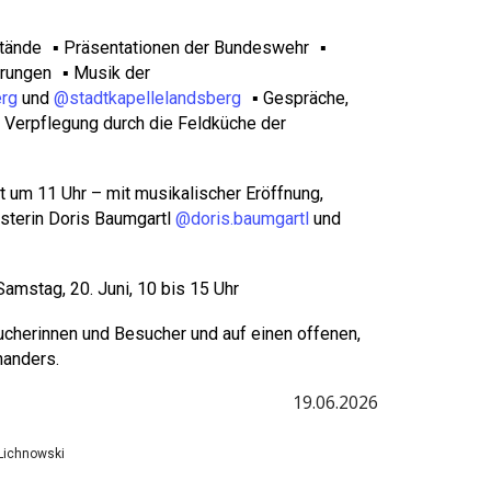
stände ▪️ Präsentationen der Bundeswehr ▪️
rungen ▪️ Musik der
erg
und
@stadtkapellelandsberg
▪️ Gespräche,
Verpflegung durch die Feldküche der
nt um 11 Uhr – mit musikalischer Eröffnung,
terin Doris Baumgartl
@doris.baumgartl
und
Samstag, 20. Juni, 10 bis 15 Uhr
ucherinnen und Besucher und auf einen offenen,
nanders.
19
.0
6
.2026
 Lichnowski