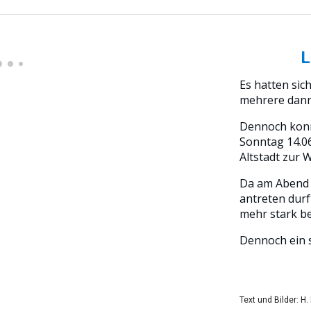
L
Es hatten sic
mehrere dann
Dennoch konn
Sonntag 14.06
Altstadt zur 
Da am Abend 
antreten durf
mehr stark b
Dennoch ein 
Text und Bilder: H