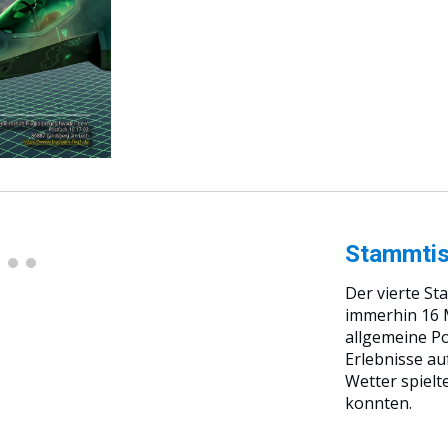
Stammti
Der
vierte
Sta
immerhin 16
allgemeine Po
Erlebnisse au
Wetter spielt
konnten.