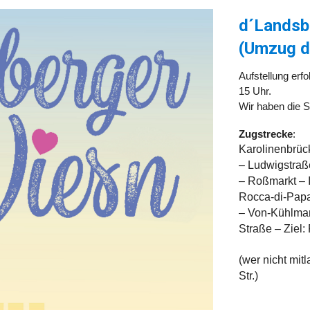
d´Landsb
(Umzug d
Aufstellung erf
15 Uhr.
Wir haben die
Zugstrecke
:
Karolinenbrüc
– Ludwigstraß
– Roßmarkt – 
Rocca-di-Pap
– Von-Kühlman
Straße – Ziel:
(wer nicht mit
Str.)