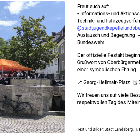
Freut euch auf:
▪️ Informations- und Aktions
Technik- und Fahrzeugvorfüh
@stadtjugendkapellelandsb
Austausch und Begegnung ▪️ 
Bundeswehr
Der offizielle Festakt begin
Grußwort von Oberbürgermeis
einer symbolischen Ehrung.
📍 Georg-Hellmair-Platz 🗓️ 
Wir freuen uns auf viele Bes
respektvollen Tag des Mitei
Text und
Bilder:
Stadt Landsberg, H.