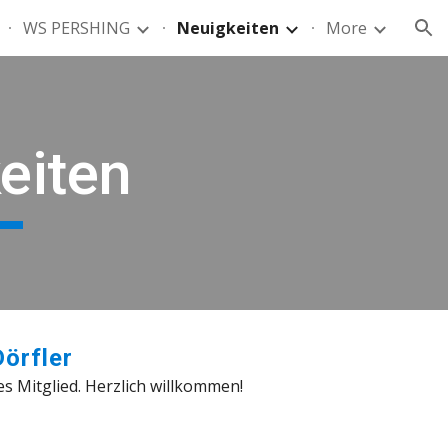
WS PERSHING
Neuigkeiten
More
ion
eiten
örfler
es Mitglied. Herzlich willkommen!